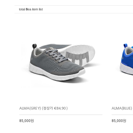
total
8
ea item list
ALMA(GREY) (정상가 €84.90 )
ALMA(BLUE)
85,000원
85,000원