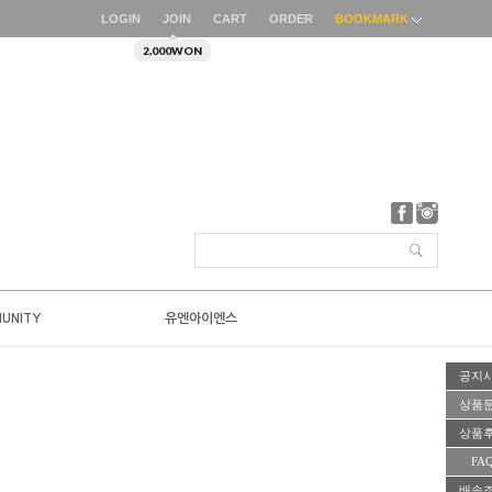
LOGIN
JOIN
CART
ORDER
BOOKMARK
2,000WON
UNITY
유엔아이엔스
공지
상품
상품
FA
배송